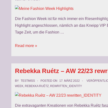
Die Fashion Week ist für mich immer ein Riesenhighligh
Highlight angeschlossen, nämlich an das Kneipp VIP 
Tage Zeit, um die Fashion …
Meine
Read more »
Fashion
Week
Highlights
Rebekka Ruétz – AW 22/23 rewr
BY
TESTMISS
POSTED ON
17. MÄRZ 2022
VERÖFFENTLIC
WEEK
,
REBEKKA RUÉTZ
,
REWRITTEN_IDENTITY
Die extravaganten Kreationen von Rebekka Ruétz fasz