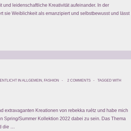
 und leidenschaftliche Kreativität aufeinander. In der
rt sie Weiblichkeit als emanzipiert und selbstbewusst und lässt
ENTLICHT IN
ALLGEMEIN
,
FASHION
2 COMMENTS
TAGGED WITH
 und extravaganten Kreationen von rebekka ruétz und habe mich
tigen Spring/Summer Kollektion 2022 dabei zu sein. Das Thema
d die …