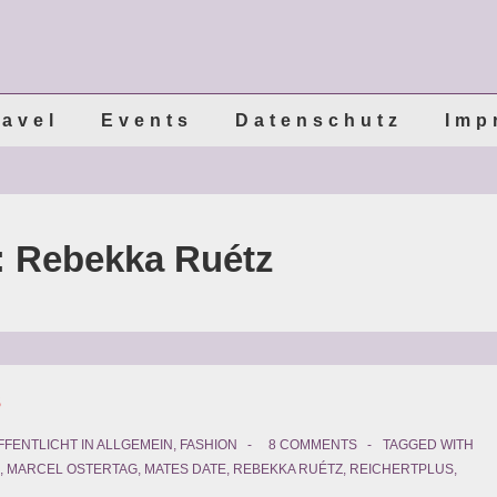
ravel
Events
Datenschutz
Imp
:
Rebekka Ruétz
s
FENTLICHT IN
ALLGEMEIN
,
FASHION
8 COMMENTS
TAGGED WITH
,
MARCEL OSTERTAG
,
MATES DATE
,
REBEKKA RUÉTZ
,
REICHERTPLUS
,