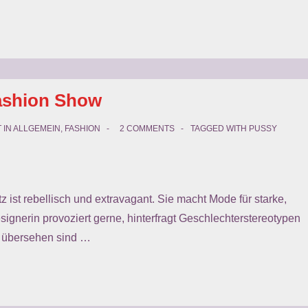
Fashion Show
 IN
ALLGEMEIN
,
FASHION
2 COMMENTS
TAGGED WITH
PUSSY
st rebellisch und extravagant. Sie macht Mode für starke,
ignerin provoziert gerne, hinterfragt Geschlechterstereotypen
zu übersehen sind …