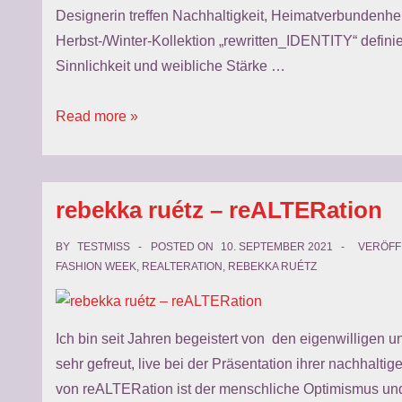
Designerin treffen Nachhaltigkeit, Heimatverbundenheit
Herbst-/Winter-Kollektion „rewritten_IDENTITY“ definie
Sinnlichkeit und weibliche Stärke …
Rebekka
Read more »
Ruétz
–
AW
rebekka ruétz – reALTERation
22/23
rewritten_IDENTITY
BY
TESTMISS
POSTED ON
10. SEPTEMBER 2021
VERÖFF
FASHION WEEK
,
REALTERATION
,
REBEKKA RUÉTZ
Ich bin seit Jahren begeistert von den eigenwilligen
sehr gefreut, live bei der Präsentation ihrer nachhal
von reALTERation ist der menschliche Optimismus un