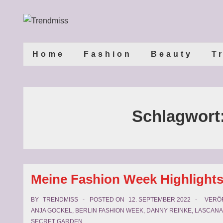
↓
Zum
Inhalt
Main
Home
Fashion
Beauty
T
Navigation
Schlagwort
Meine Fashion Week Highlight
BY
TRENDMISS
POSTED ON
12. SEPTEMBER 2022
VERÖF
ANJA GOCKEL
,
BERLIN FASHION WEEK
,
DANNY REINKE
,
LASCANA
SECRET GARDEN