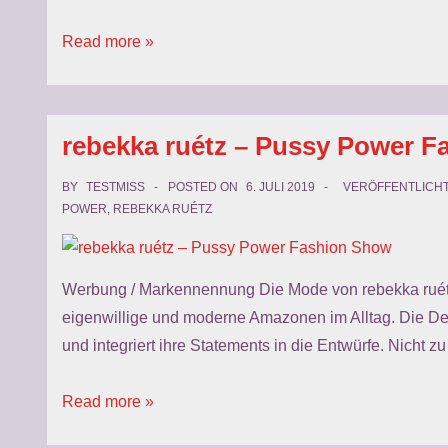
rebekka
Read more »
ruétz
–
reALTERation
rebekka ruétz – Pussy Power 
BY
TESTMISS
POSTED ON
6. JULI 2019
VERÖFFENTLICHT
POWER
,
REBEKKA RUÉTZ
Werbung / Markennennung Die Mode von rebekka ruétz i
eigenwillige und moderne Amazonen im Alltag. Die Des
und integriert ihre Statements in die Entwürfe. Nicht 
rebekka
Read more »
ruétz