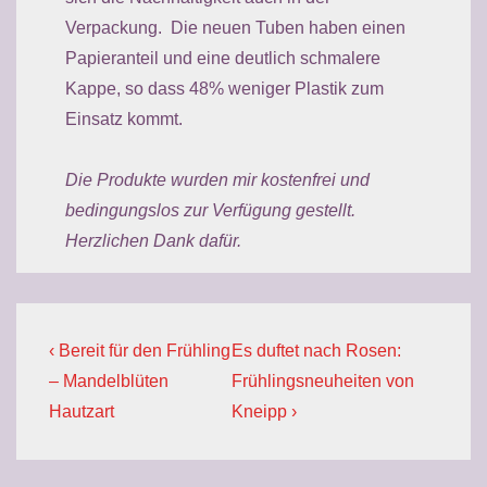
Verpackung. Die neuen Tuben haben einen
Papieranteil und eine deutlich schmalere
Kappe, so dass 48% weniger Plastik zum
Einsatz kommt.
Die Produkte wurden mir kostenfrei und
bedingungslos zur Verfügung gestellt.
Herzlichen Dank dafür.
Beitragsnavigation
Previous
Next
‹ Bereit für den Frühling
Es duftet nach Rosen:
Post
Post
– Mandelblüten
Frühlingsneuheiten von
is
is
Hautzart
Kneipp ›