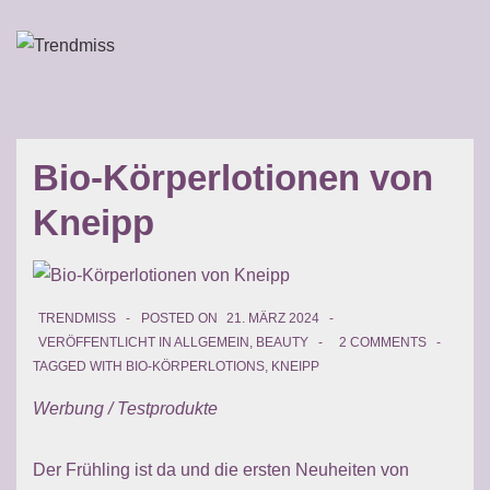
↓
Zum
ME
Inhalt
Main
Navigation
Bio-Körperlotionen von
Kneipp
TRENDMISS
POSTED ON
21. MÄRZ 2024
VERÖFFENTLICHT IN
ALLGEMEIN
,
BEAUTY
2 COMMENTS
TAGGED WITH
BIO-KÖRPERLOTIONS
,
KNEIPP
Werbung / Testprodukte
Der Frühling ist da und die ersten Neuheiten von