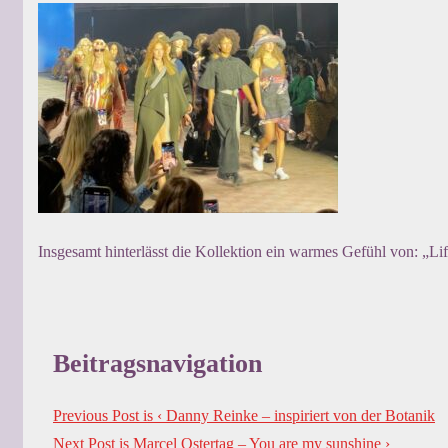
Insgesamt hinterlässt die Kollektion ein warmes Gefühl von: „Life
Beitragsnavigation
Previous Post is
‹ Danny Reinke – inspiriert von der Botanik
Next Post is
Marcel Ostertag – You are my sunshine ›