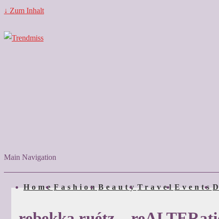
↓ Zum Inhalt
Main Navigation
Home
Fashion
Beauty
Travel
Events
D
rebekka ruétz – reALTERat