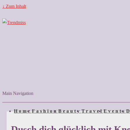
↓ Zum Inhalt
Main Navigation
Home
Fashion
Beauty
Travel
Events
D
Dusch dich glücklich mit Kn