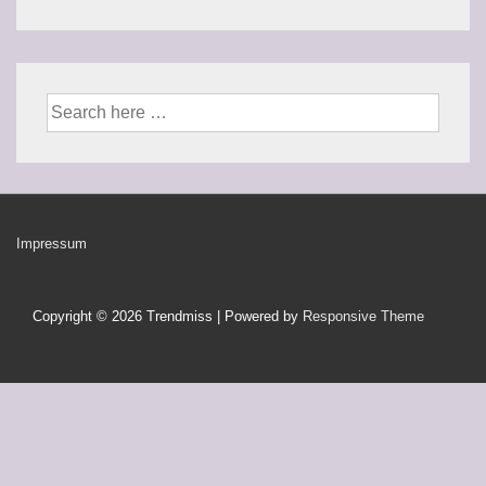
Suche
nach:
Footer-
Impressum
Menü
Copyright © 2026
Trendmiss
| Powered by
Responsive Theme