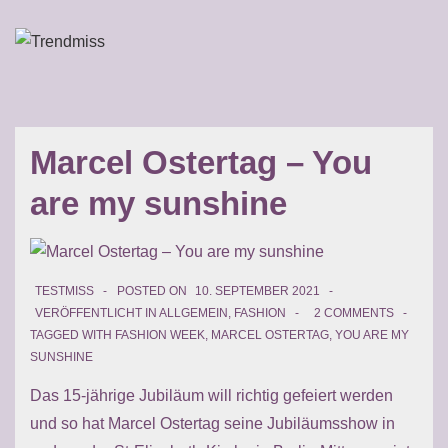
↓
Zum
ME
Inhalt
Main
Navigation
Marcel Ostertag – You
are my sunshine
TESTMISS
POSTED ON
10. SEPTEMBER 2021
VERÖFFENTLICHT IN
ALLGEMEIN
,
FASHION
2 COMMENTS
TAGGED WITH
FASHION WEEK
,
MARCEL OSTERTAG
,
YOU ARE MY
SUNSHINE
Das 15-jährige Jubiläum will richtig gefeiert werden
und so hat Marcel Ostertag seine Jubiläumsshow in