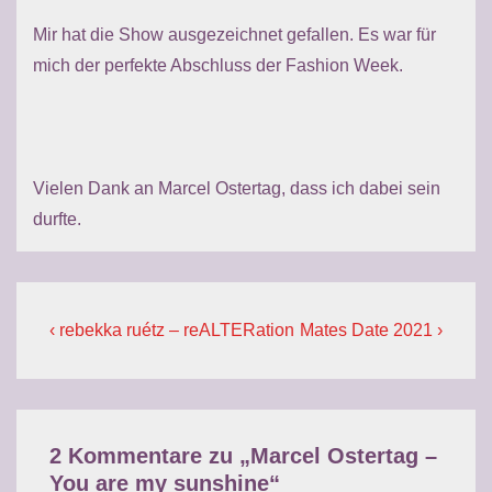
Mir hat die Show ausgezeichnet gefallen. Es war für
mich der perfekte Abschluss der Fashion Week.
Vielen Dank an Marcel Ostertag, dass ich dabei sein
durfte.
Beitragsnavigation
Previous
Next
‹ rebekka ruétz – reALTERation
Mates Date 2021 ›
Post
Post
is
is
2 Kommentare zu „
Marcel Ostertag –
You are my sunshine
“