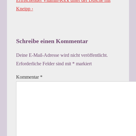
Erfrischender Vitamin-Kick unter der Dusche mit
is
Post
Kneipp ›
is
Schreibe einen Kommentar
Deine E-Mail-Adresse wird nicht veröffentlicht.
Erforderliche Felder sind mit
*
markiert
Kommentar
*