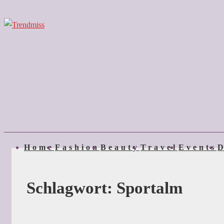
↓
Zum
Inhalt
Main
Home
Fashion
Beauty
Travel
Events
D
Navigation
Schlagwort:
Sportalm