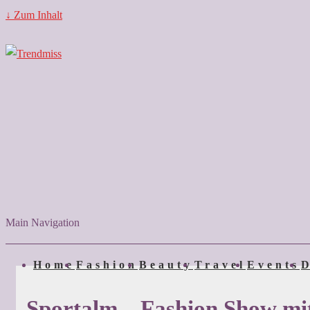
↓ Zum Inhalt
Main Navigation
Home
Fashion
Beauty
Travel
Events
D
Sportalm – Fashion Show mi