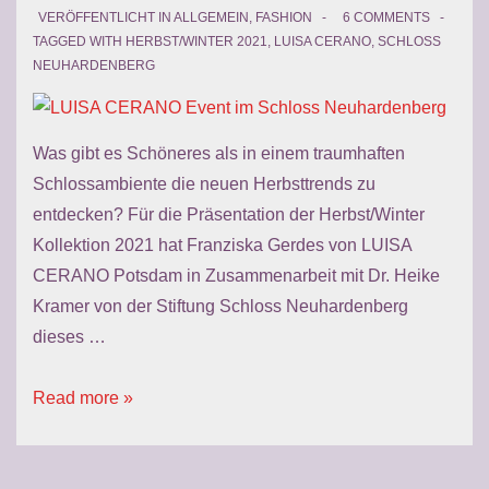
VERÖFFENTLICHT IN
ALLGEMEIN
,
FASHION
6 COMMENTS
TAGGED WITH
HERBST/WINTER 2021
,
LUISA CERANO
,
SCHLOSS
NEUHARDENBERG
Was gibt es Schöneres als in einem traumhaften
Schlossambiente die neuen Herbsttrends zu
entdecken? Für die Präsentation der Herbst/Winter
Kollektion 2021 hat Franziska Gerdes von LUISA
CERANO Potsdam in Zusammenarbeit mit Dr. Heike
Kramer von der Stiftung Schloss Neuhardenberg
dieses …
LUISA
Read more »
CERANO
Event
im