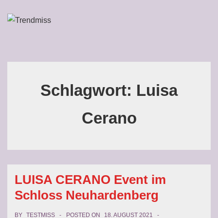
↓
Zum
ME
Inhalt
Main
Navigation
Schlagwort:
Luisa
Cerano
LUISA CERANO Event im
Schloss Neuhardenberg
BY
TESTMISS
POSTED ON
18. AUGUST 2021