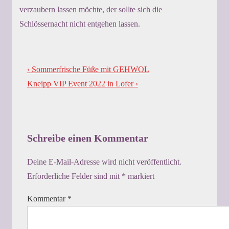
verzaubern lassen möchte, der sollte sich die
Schlössernacht nicht entgehen lassen.
Beitragsnavigation
Previous
‹ Sommerfrische Füße mit GEHWOL
Post
Next
Kneipp VIP Event 2022 in Lofer ›
is
Post
is
Schreibe einen Kommentar
Deine E-Mail-Adresse wird nicht veröffentlicht.
Erforderliche Felder sind mit
*
markiert
Kommentar
*