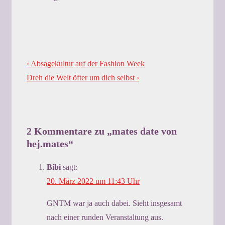
Beitragsnavigation
Previous
‹ Absagekultur auf der Fashion Week
Post
Next
Dreh die Welt öfter um dich selbst ›
is
Post
is
2 Kommentare zu „
mates date von
hej.mates
“
Bibi
sagt:
20. März 2022 um 11:43 Uhr
GNTM war ja auch dabei. Sieht insgesamt
nach einer runden Veranstaltung aus.