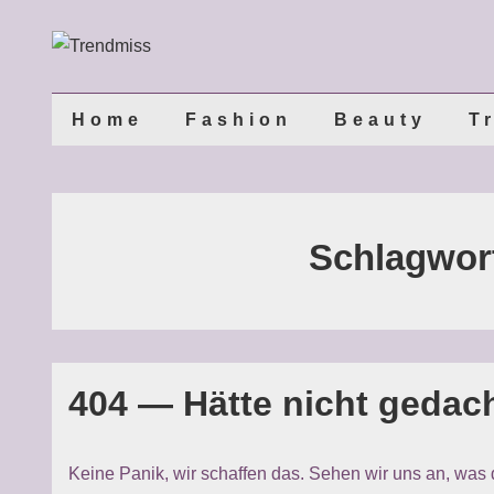
↓
Zum
Inhalt
Main
Home
Fashion
Beauty
T
Navigation
Schlagwor
404 — Hätte nicht gedach
Keine Panik, wir schaffen das. Sehen wir uns an, was d