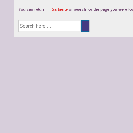
You can return
← Sartseite
or search for the page you were loo
Suche
nach: