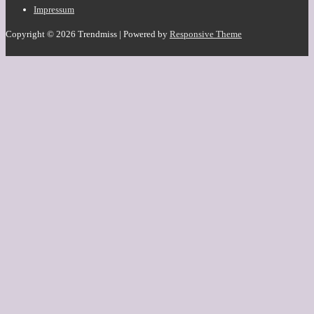
Footer-
Impressum
Menü
Copyright © 2026
Trendmiss
| Powered by
Responsive Theme