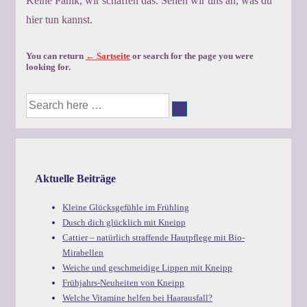
Keine Panik, wir schaffen das. Sehen wir uns an, was du
hier tun kannst.
You can return
← Sartseite
or search for the page you were
looking for.
Suche
nach:
Aktuelle Beiträge
Kleine Glücksgefühle im Frühling
Dusch dich glücklich mit Kneipp
Cattier – natürlich straffende Hautpflege mit Bio-
Mirabellen
Weiche und geschmeidige Lippen mit Kneipp
Frühjahrs-Neuheiten von Kneipp
Welche Vitamine helfen bei Haarausfall?