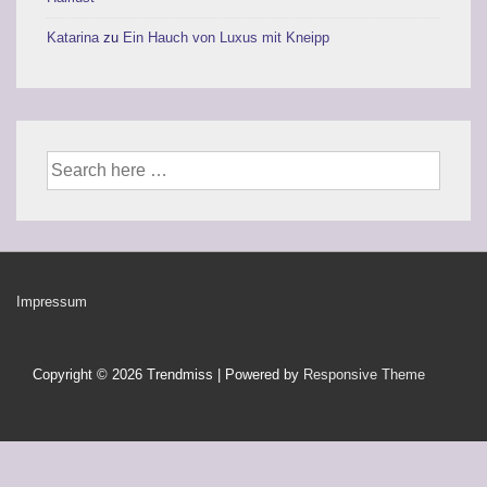
Katarina
zu
Ein Hauch von Luxus mit Kneipp
Suche
nach:
Footer-
Impressum
Menü
Copyright © 2026
Trendmiss
| Powered by
Responsive Theme