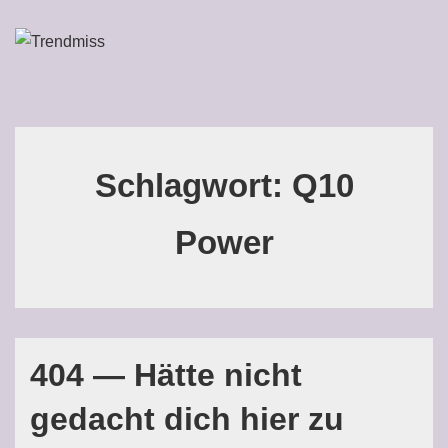
↓
Zum
ME
Inhalt
Main
Navigation
Schlagwort:
Q10
Power
404 — Hätte nicht
gedacht dich hier zu