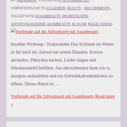
BY
TRENDMISS
POSTED ON
6. NOVEMBER 2022
VERÖFFENTLICHT IN
ALLGEMEIN
,
BEAUTY
NO COMMENTS
TAGGED WITH
#ASAMBEAUTY
,
#DUBISTSCHÖN
,
ADVENTSKALENDER
,
ASAMBEAUTY
,
M.ASAM
,
MAGIC FINISH
bezahlte Werbung / Testprodukte Das Schönste im Winter
ist für mich der Advent mit seinen Ritualen. Kerzen
anzünden, Plätzchen backen, Lieder singen und
Nikolausstiefel befüllen. Am allerschönsten finde ich es,
morgens aufzustehen und ein Adventskalendertürchen zu
öffnen. Dieses Ritual ist …
Vorfreude auf die Adventszeit mit Asambeauty
Read more
»