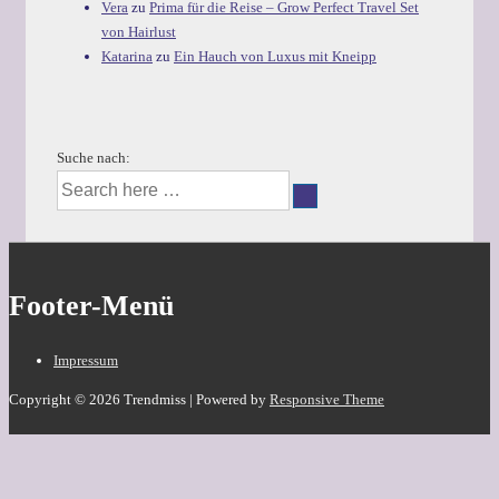
Vera
zu
Prima für die Reise – Grow Perfect Travel Set
von Hairlust
Katarina
zu
Ein Hauch von Luxus mit Kneipp
Suche nach:
Footer-Menü
Impressum
Copyright © 2026
Trendmiss
| Powered by
Responsive Theme