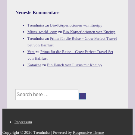
Neueste Kommentare
Trendmiss
zu
Bio-Körperlotionen von Kneipp
Miras_world_com
zu
Bio-Körperlotionen von Kneipp
Trendmiss
zu
Prima für die Reise – Grow Perfect Travel
Set von Hairlust
Vera
zu
Prima für die Reise – Grow Perfect Travel Set
von Hairlust
Katarina
zu
Ein Hauch von Luxus mit Kneipp
Suche
nach:
Footer-
Impressum
Menü
Copyright © 2026
Trendmiss
| Powered by
Responsive Theme