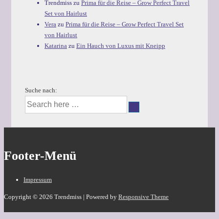
Trendmiss
zu
Prima für die Reise – Grow Perfect Travel
Set von Hairlust
Vera
zu
Prima für die Reise – Grow Perfect Travel Set
von Hairlust
Katarina
zu
Ein Hauch von Luxus mit Kneipp
Suche nach:
Footer-Menü
Impressum
Copyright © 2026
Trendmiss
| Powered by
Responsive Theme