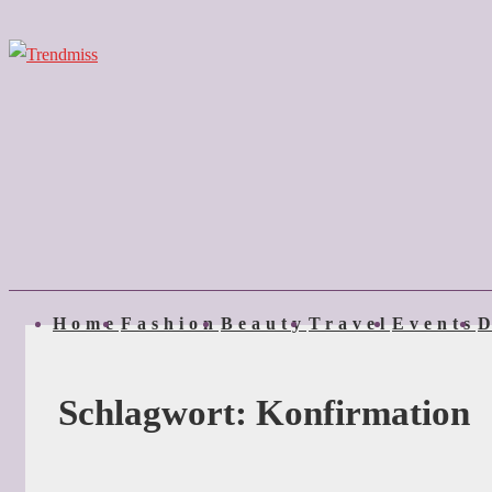
↓
Zum
Inhalt
Main
Home
Fashion
Beauty
Travel
Events
D
Navigation
Schlagwort:
Konfirmation