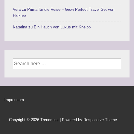
Vera
zu
Prima für die Reise – Grow Perfect Travel Set von
Hairlust
Katarina
zu
Ein Hauch von Luxus mit Kneipp
Suche
nach:
Footer-
Impressum
Menü
Copyright © 2026
Trendmiss
| Powered by
Responsive Theme