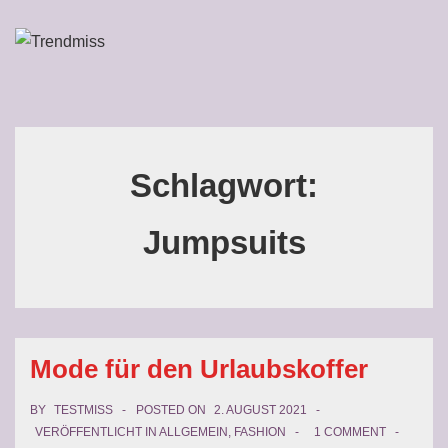
↓
Zum
ME
Inhalt
Main
Navigation
Schlagwort:
Jumpsuits
Mode für den Urlaubskoffer
BY
TESTMISS
POSTED ON
2. AUGUST 2021
VERÖFFENTLICHT IN
ALLGEMEIN
,
FASHION
1 COMMENT