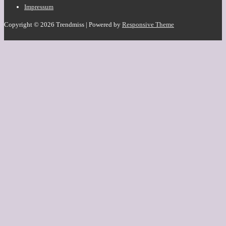
Footer-
Impressum
Menü
Copyright © 2026
Trendmiss
| Powered by
Responsive Theme