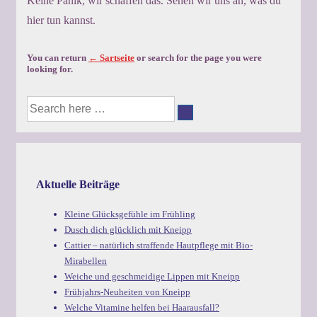
Keine Panik, wir schaffen das. Sehen wir uns an, was du
hier tun kannst.
You can return
← Sartseite
or search for the page you were
looking for.
Suche
nach:
Aktuelle Beiträge
Kleine Glücksgefühle im Frühling
Dusch dich glücklich mit Kneipp
Cattier – natürlich straffende Hautpflege mit Bio-
Mirabellen
Weiche und geschmeidige Lippen mit Kneipp
Frühjahrs-Neuheiten von Kneipp
Welche Vitamine helfen bei Haarausfall?