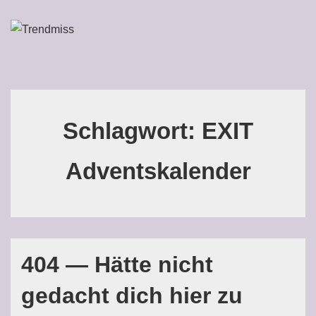
↓
Zum
ME
Inhalt
Main
Navigation
Schlagwort:
EXIT
Adventskalender
404 — Hätte nicht
gedacht dich hier zu