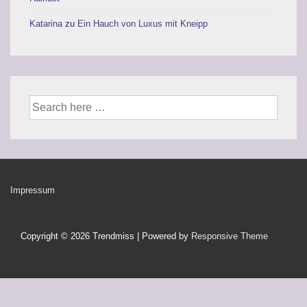
Katarina
zu
Ein Hauch von Luxus mit Kneipp
Suche
nach:
Footer-
Impressum
Menü
Copyright © 2026
Trendmiss
| Powered by
Responsive Theme