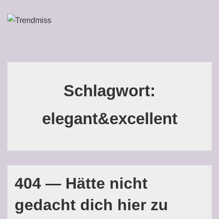
↓
Zum
ME
Inhalt
Main
Navigation
Schlagwort:
elegant&excellent
404 — Hätte nicht
gedacht dich hier zu