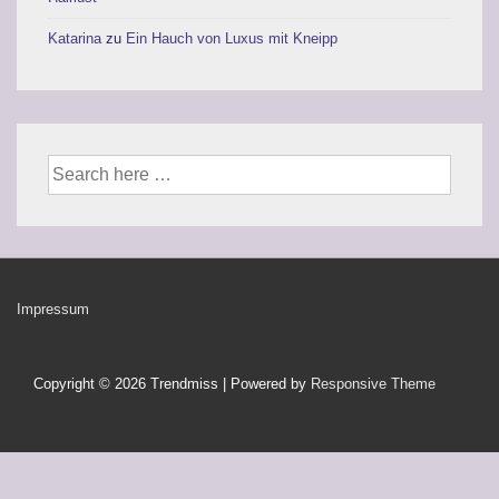
Katarina
zu
Ein Hauch von Luxus mit Kneipp
Suche
nach:
Footer-
Impressum
Menü
Copyright © 2026
Trendmiss
| Powered by
Responsive Theme