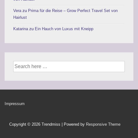
Vera
zu
Prima für die Reise – Grow Perfect Travel Set von
Hairlust
Katarina
zu
Ein Hauch von Luxus mit Kneipp
Suche
nach:
Footer-
Impressum
Menü
Copyright © 2026
Trendmiss
| Powered by
Responsive Theme