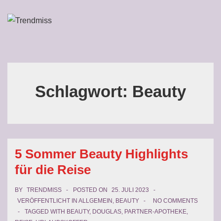
↓
Zum
ME
Inhalt
Main
Navigation
Schlagwort:
Beauty
5 Sommer Beauty Highlights
für die Reise
BY
TRENDMISS
POSTED ON
25. JULI 2023
VERÖFFENTLICHT IN
ALLGEMEIN
,
BEAUTY
NO COMMENTS
TAGGED WITH
BEAUTY
,
DOUGLAS
,
PARTNER-APOTHEKE
,