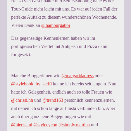
Bei so viel Geschnatter und Selfie-Shooting hatte es der
Tour-Guide nicht leicht mit uns. Es war auf jeden Fall der
perfekte Auftakt zu diesem wunderschönen Wochenende.
Vielen Dank an
@hamburgahoi
Das gegenseitige Kennenlernen haben wir im
portugiesischen Viertel mit Antipasti und Pizza dann
fortgesetzt.
Manche Bloggerinnen wie
@margaridadress
oder
@stylebook_by_steffi
kenne ich bereits seit langem. Nun
hatte ich Gelegenheit, endlich auch so tolle Frauen wie
@chrissi.hh
und
@trend163
persönlich kennenzulernen,
mit denen ich schon lange auf Insta verbunden bin. Aber
auch über ganz neue Begegnungen wie mit
@hieristani
@stylecycon
@simply.martina
und