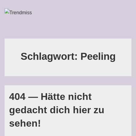
↓
Zum
ME
Inhalt
Main
Navigation
Schlagwort:
Peeling
404 — Hätte nicht
gedacht dich hier zu
sehen!